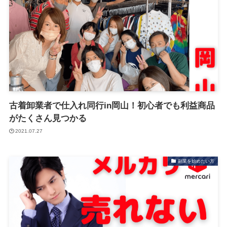
古着卸業者で仕入れ同行in岡山！初心者でも利益商品
がたくさん見つかる
2021.07.27
副業を始めたい方