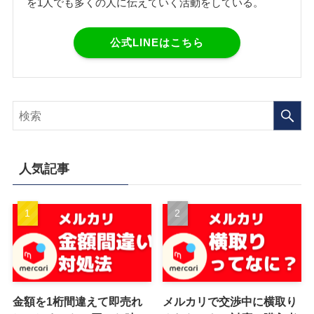
を1人でも多くの人に伝えていく活動をしている。
公式LINEはこちら
人気記事
金額を1桁間違えて即売れ
メルカリで交渉中に横取り