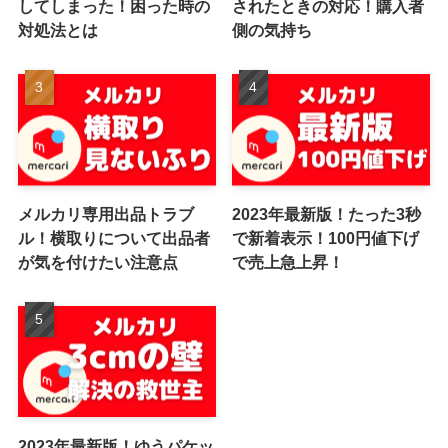
してしまった！困った時の
されたときの対応！購入者
対処法とは
側の気持ち
メルカリ専用出品トラブ
2023年最新版！たった3秒
ル！横取りについて出品者
で新着表示！100円値下げ
が気を付けたい注意点
で売上急上昇！
2023年最新版！ゆうパケッ