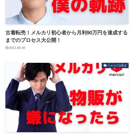
古着転売！メルカリ初心者から月利90万円を達成する
までのプロセス大公開！
2021.08.30
メルカリ注意点