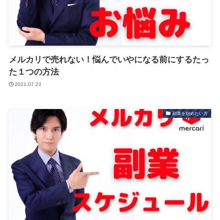
メルカリで売れない！悩んでいやになる前にするたっ
た１つの方法
2021.07.23
副業を始めたい方