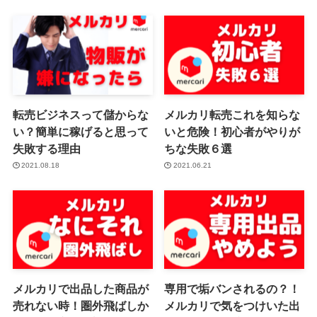
転売ビジネスって儲からな
メルカリ転売これを知らな
い？簡単に稼げると思って
いと危険！初心者がやりが
失敗する理由
ちな失敗６選
2021.08.18
2021.06.21
メルカリで出品した商品が
専用で垢バンされるの？！
売れない時！圏外飛ばしか
メルカリで気をつけいた出